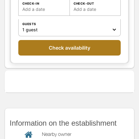
CHECK-IN
CHECK-OUT
Other rooms
Add a date
Add a date
Media
Wifi
GUESTS
Other
1 guest
equipment
Heating / Air
Heating
conditioning
Check availability
Outside
Various
Information on the establishment
Nearby owner