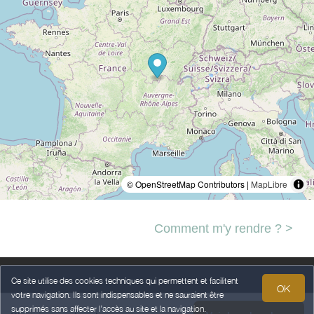
© OpenStreetMap Contributors |
MapLibre
Comment m'y rendre ? >
Ce site utilise des cookies techniques qui permettent et facilitent
OK
votre navigation. Ils sont indispensables et ne sauraient être
Legal Notice
Personal data
Terms of Sales
supprimés sans affecter l’accès au site et la navigation.