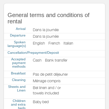
General terms and conditions of
rental
Arrival
Dans la journée
Departure
Dans la journée
Spoken
English
French
Italian
language(s)
Cancellation/Prepayment/Deposit
Accepted
Cash
Bank transfer
payment
methods
Breakfast
Pas de petit déjeuner
Cleaning
Ménage compris
Sheets and
Bel linen and / or
Linen
towels included
Children
Baby bed
and extra
beds