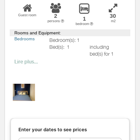
2
30
Guest room
1
persons
m2
bedroom
Rooms and Equipment:
Bedrooms
Bedroom(s): 1
Bed(s):
1
including
bed(s) for 1
pers.: 0
Lire plus...
including
bed(s) for 2
pers.: 1
Lit 140 X 200
Bathrooms
/
Hair dryer
Shower
Towels drier
room
Shower room (s):
1
WC
WC:
1
Enter your dates to see prices
Private WC
Kitchen