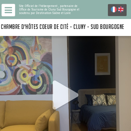
Site Officiel de l'hébergement
, partenaire de
Office de Tourisme de Cluny Sud Bourgogne
et
soutenu par Destination Saône et Loire
CHAMBRE D'HÔTES COEUR DE CITÉ - CLUNY - SUD BOURGOGNE