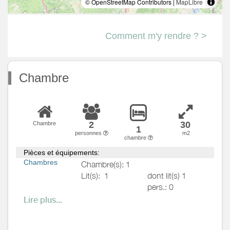
© OpenStreetMap Contributors |
MapLibre
Comment m'y rendre ? >
Chambre
2
30
Chambre
1
personnes
m2
chambre
Pièces et équipements:
Chambres
Chambre(s): 1
Lit(s):
1
dont lit(s) 1
pers.: 0
dont lit(s) 2
Lire plus...
pers.: 1
Lit 140 X 200