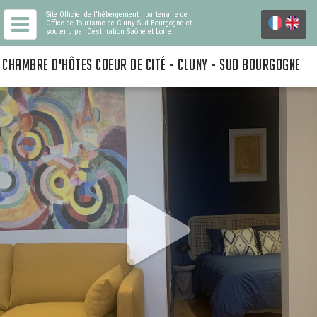
Site Officiel de l'hébergement
, partenaire de
Office de Tourisme de Cluny Sud Bourgogne
et
soutenu par Destination Saône et Loire
CHAMBRE D'HÔTES COEUR DE CITÉ - CLUNY - SUD BOURGOGNE