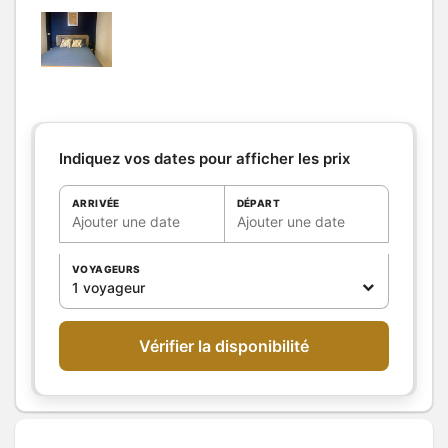
Salle de
Sèche cheveux
bains
/
Salle
Sèche serviettes
d'eau
Salle(s) d'eau (avec douche):
1
WC
WC:
1
WC privés
Cuisine
Indiquez vos dates pour afficher les prix
Autres
pièces
ARRIVÉE
DÉPART
Media
Wifi
Ajouter une date
Ajouter une date
Autres
équipements
VOYAGEURS
Chauffage /
Chauffage
1 voyageur
AC
Exterieur
Divers
Vérifier la disponibilité