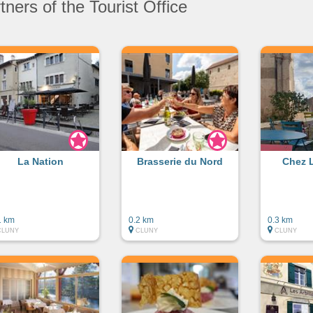
ners of the Tourist Office
La Nation
Brasserie du Nord
Chez 
1 km
0.2 km
0.3 km
CLUNY
CLUNY
CLUNY