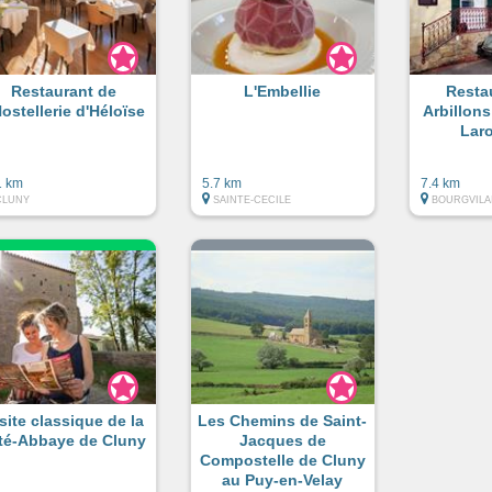
Restaurant de
L'Embellie
Resta
Hostellerie d'Héloïse
Arbillons
Lar
1 km
5.7 km
7.4 km
CLUNY
SAINTE-CECILE
BOURGVILA
site classique de la
Les Chemins de Saint-
té-Abbaye de Cluny
Jacques de
Compostelle de Cluny
au Puy-en-Velay