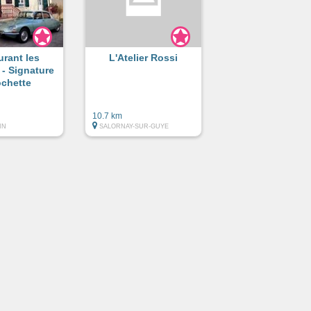
urant les
L'Atelier Rossi
 - Signature
ochette
10.7 km
IN
SALORNAY-SUR-GUYE