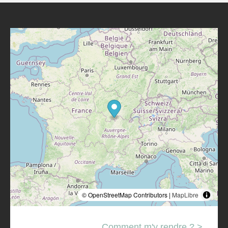
© OpenStreetMap Contributors |
MapLibre
Comment m'y rendre ? >